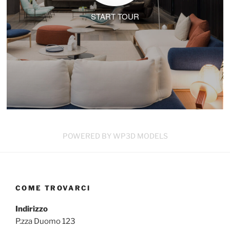
START TOUR
POWERED BY WP3D MODELS
COME TROVARCI
Indirizzo
P.zza Duomo 123