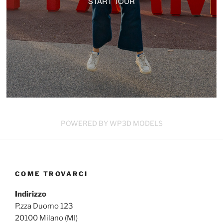
START TOUR
POWERED BY WP3D MODELS
COME TROVARCI
Indirizzo
P.zza Duomo 123
20100 Milano (MI)